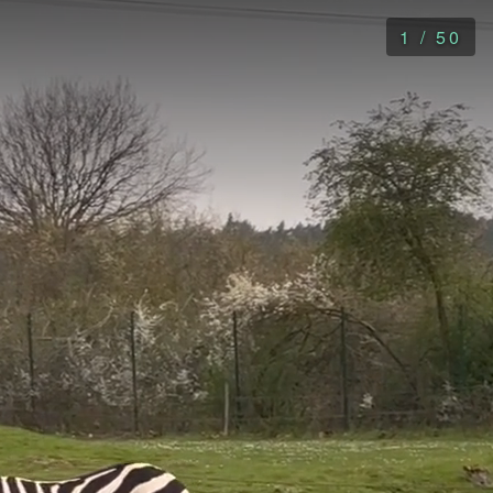
1
/
50